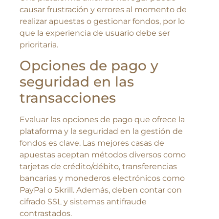
causar frustración y errores al momento de
realizar apuestas o gestionar fondos, por lo
que la experiencia de usuario debe ser
prioritaria.
Opciones de pago y
seguridad en las
transacciones
Evaluar las opciones de pago que ofrece la
plataforma y la seguridad en la gestión de
fondos es clave. Las mejores casas de
apuestas aceptan métodos diversos como
tarjetas de crédito/débito, transferencias
bancarias y monederos electrónicos como
PayPal o Skrill. Además, deben contar con
cifrado SSL y sistemas antifraude
contrastados.