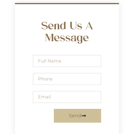
Send Us A
Message
Send