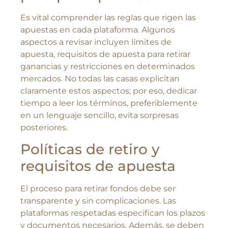
Es vital comprender las reglas que rigen las
apuestas en cada plataforma. Algunos
aspectos a revisar incluyen límites de
apuesta, requisitos de apuesta para retirar
ganancias y restricciones en determinados
mercados. No todas las casas explicitan
claramente estos aspectos; por eso, dedicar
tiempo a leer los términos, preferiblemente
en un lenguaje sencillo, evita sorpresas
posteriores.
Políticas de retiro y
requisitos de apuesta
El proceso para retirar fondos debe ser
transparente y sin complicaciones. Las
plataformas respetadas especifican los plazos
y documentos necesarios. Además, se deben