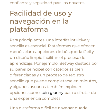
confianza y seguridad para los novatos.
Facilidad de uso y
navegación en la
plataforma
Para principiantes, una interfaz intuitiva y
sencilla es esencial. Plataformas que ofrecen
menús claros, opciones de búsqueda fácil y
un diseño limpio facilitan el proceso de
aprendizaje. Por ejemplo, Betway destaca por
su panel principal con categorías bien
diferenciadas y un proceso de registro
sencillo que puede completarse en minutos,
y algunos usuarios también exploran
opciones como
spin granny
para disfrutar de
una experiencia completa.
Una plataforma difícil de navegar puede