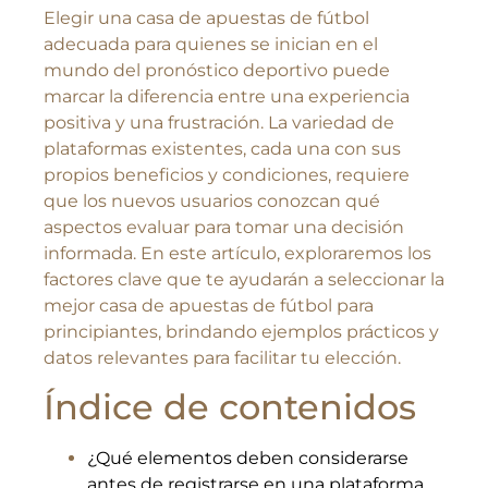
Elegir una casa de apuestas de fútbol
adecuada para quienes se inician en el
mundo del pronóstico deportivo puede
marcar la diferencia entre una experiencia
positiva y una frustración. La variedad de
plataformas existentes, cada una con sus
propios beneficios y condiciones, requiere
que los nuevos usuarios conozcan qué
aspectos evaluar para tomar una decisión
informada. En este artículo, exploraremos los
factores clave que te ayudarán a seleccionar la
mejor casa de apuestas de fútbol para
principiantes, brindando ejemplos prácticos y
datos relevantes para facilitar tu elección.
Índice de contenidos
¿Qué elementos deben considerarse
antes de registrarse en una plataforma