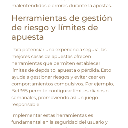
malentendidos o errores durante la apostas.
Herramientas de gestión
de riesgo y límites de
apuesta
Para potenciar una experiencia segura, las
mejores casas de apuestas ofrecen
herramientas que permiten establecer
límites de depósito, apuesta o pérdida. Esto
ayuda a gestionar riesgos y evitar caer en
comportamientos compulsivos. Por ejemplo,
Bet365 permite configurar límites diarios o
semanales, promoviendo así un juego
responsable.
Implementar estas herramientas es
fundamental en la seguridad del usuario y